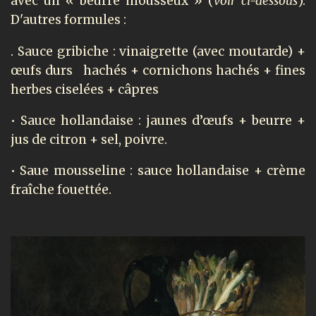
avec un « beurre mousseux » (
voir ci-dessous
).
D'autres formules :
. Sauce gribiche : vinaigrette (avec moutarde) +
œufs durs hachés + cornichons hachés + fines
herbes ciselées + câpres
• Sauce hollandaise : jaunes d’œufs + beurre +
jus de citron + sel, poivre.
• Saue mousseline : sauce hollandaise + crème
fraîche fouettée.