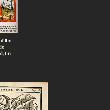
 d'Ibn
de
d, fin