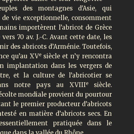
peuples des montagnes d'Asie, qui
e de vie exceptionnelle, consomment
mains importèrent l’abricot de Grèce
vers 70 av. J.-C. Avant cette date, les
nir des abricots d’Arménie. Toutefois,
e
ance qu’au XV
siècle et n’y rencontra
on implantation dans les vergers de
tre, et la culture de l’abricotier se
e
dans notre pays au XVIII
siècle.
 récolte mondiale provient du pourtour
ant le premier producteur d’abricots
testé en matière d’abricots secs. En
 essentiellement pratiquée dans le
que dans la vallée du Rhône.