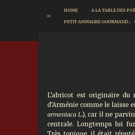
Passer
HOME
A LA TABLE DES PO
au
PETIT ANNUAIRE GOURMAND…
contenu
principal
L’abricot est originaire d
d’Arménie comme le laisse e
armeniaca L
.), car il ne parv
centrale. Longtemps lui fur
Très tonique, il était réput