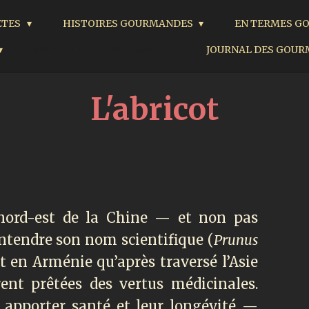
ÈTES
HISTOIRES GOURMANDES
EN TERMES 
MON CARNET GOURMAND
JOURNAL DES GOU
L'abricot
u nord-est de la Chine — et non pas
ntendre son nom scientifique (
Prunus
int en Arménie qu’après traversé l’Asie
ent prêtées des vertus médicinales.
é apporter santé et leur longévité —