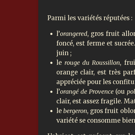
Parmi les variétés réputées :
l’
orangered
, gros fruit all
foncé, est ferme et sucré
juin ;
le
rouge du Roussillon
, fr
orange clair, est très par
appréciée pour les confitur
l’
orangé de Provence
(ou
po
clair, est assez fragile. Mat
le
bergeron
, gros fruit obl
variété se consomme bien. 