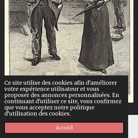
Ce site utilise des cookies afin d’améliorer
votre expérience utilisateur et vous
proposer des annonces personnalisées. En
continuant d'utiliser ce site, vous confirmez
que vous acceptez notre politique
William Douglas Almond
,
d’utilisation des cookies.
Buying Sweetmeats in Constantinople, gravure, 1891.
Accord
E-mail
Carte
Facebook