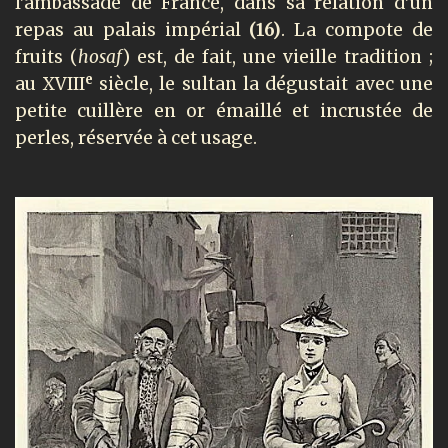
l’ambassade de France, dans sa relation d’un
repas au palais impérial
(16)
. La compote de
fruits (
hosaf
) est, de fait, une vieille tradition ;
e
au XVIII
siècle, le sultan la dégustait avec une
petite cuillère en or émaillé et incrustée de
perles, réservée à cet usage.