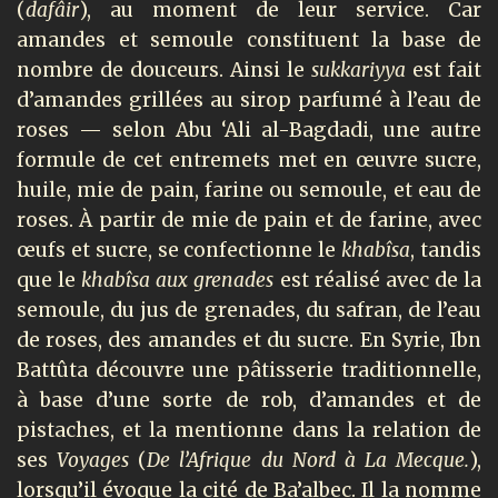
(
dafâir
), au moment de leur service. Car
amandes et semoule constituent la base de
nombre de douceurs. Ainsi le
sukkariyya
est fait
d’amandes grillées au sirop parfumé à l’eau de
roses — selon Abu ‘Ali al-Bagdadi, une autre
formule de cet entremets met en œuvre sucre,
huile, mie de pain, farine ou semoule, et eau de
roses. À partir de mie de pain et de farine, avec
œufs et sucre, se confectionne le
khabîsa
, tandis
que le
khabîsa aux grenades
est réalisé avec de la
semoule, du jus de grenades, du safran, de l’eau
de roses, des amandes et du sucre. En Syrie, Ibn
Battûta découvre une pâtisserie traditionnelle,
à base d’une sorte de rob, d’amandes et de
pistaches, et la mentionne dans la relation de
ses
Voyages
(
De l’Afrique du Nord à La Mecque.
),
lorsqu’il évoque la cité de Ba’albec. Il la nomme