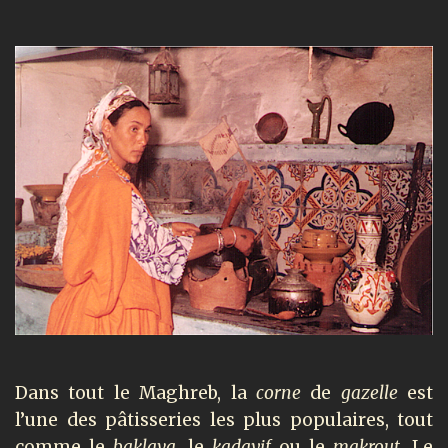
Dans tout le Maghreb, la
corne
de
gazelle
est
l’une des pâtisseries les plus populaires,
tout
comme le
baklava
, le
kadayif
ou le
makrout
. Le