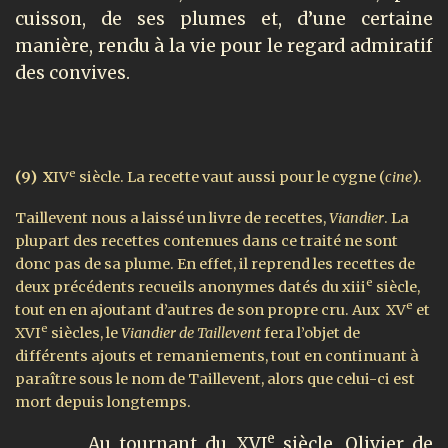
cuisson, de ses plumes et, d’une certaine
manière, rendu à la vie pour le regard admiratif
des convives.
e
(9)
X
IV
siècle. La recette vaut aussi pour le cygne (
cine
).
Taillevent nous a laissé un livre de recettes,
Viandier
. La
plupart des recettes contenues dans ce traité ne sont
donc pas de sa plume. En effet, il reprend les recettes de
e
deux précédents recueils anonymes datés du xiii
siècle,
e
tout en en ajoutant d’autres de son propre cru. Aux XV
et
e
XVI
siècles, le
Viandier de Taillevent
fera l’objet de
différents ajouts et remaniements, tout en continuant à
paraître sous le nom de Taillevent, alors que celui-ci est
mort depuis longtemps.
e
Au tournant du XVI
siècle, Olivier de