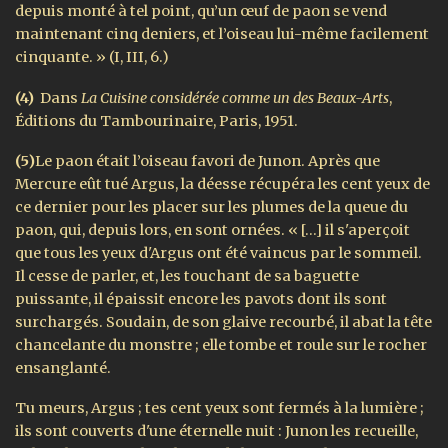
depuis monté à tel point, qu’un œuf de paon se vend
maintenant cinq deniers, et l’oiseau lui-même facilement
cinquante. » (I, III, 6.)
(4)
Dans
La Cuisine considérée comme un des Beaux-Arts
,
Éditions du Tambourinaire, Paris, 1951.
(5)
Le paon était l’oiseau favori de Junon. Après que
Mercure eût tué Argus, la déesse récupéra les cent yeux de
ce dernier pour les placer sur les plumes de la queue du
paon, qui, depuis lors, en sont ornées. « […] il s'aperçoit
que tous les yeux d'Argus ont été vaincus par le sommeil.
Il cesse de parler, et, les touchant de sa baguette
puissante, il épaissit encore les pavots dont ils sont
surchargés. Soudain, de son glaive recourbé, il abat la tête
chancelante du monstre ; elle tombe et roule sur le rocher
ensanglanté.
Tu meurs, Argus ; tes cent yeux sont fermés à la lumière ;
ils sont couverts d'une éternelle nuit : Junon les recueille,