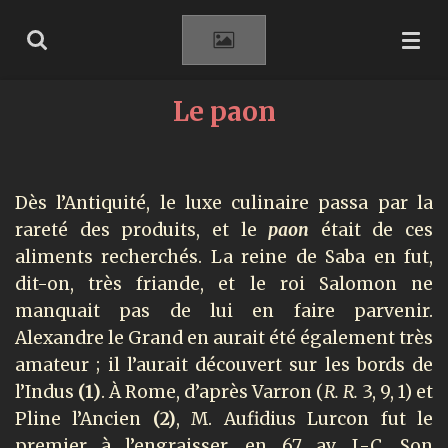
Passer
au
contenu
principal
Le paon
Dès l’Antiquité, le luxe culinaire passa par la
rareté des produits, et le
paon
était de ces
aliments recherchés. La reine de Saba en fut,
dit-on, très friande, et le roi Salomon ne
manquait pas de lui en faire parvenir.
Alexandre le Grand en aurait été également très
amateur ; il l’aurait découvert sur les bords de
l’Indus
(1)
. À Rome, d’après Varron (
R. R.
3, 9, 1) et
Pline l’Ancien
(2)
, M. Aufidius Lurcon fut le
premier à l’engraisser, en 67 av. J.-C. Son