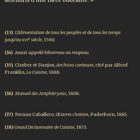
attendris d’une farce odorante. »
(13)
L’Alimentation de tous les peuples et de tous les temps
e
jusqu’au
xvi
siècle
, 1560.
(14)
Aussi appelé
bihorreau
ou
roupeau
.
(15)
Cimber et Danjou,
Archives curieuses
, cité par Alfred
Franklin,
La Cuisine
, 1888.
(16)
Manuel des Amphitryons
, 1808.
(17)
Fernan Caballero,
Œuvres choisies
, Paderborn, 1885.
(18)
Grand Dictionnaire de Cuisine
, 1873.