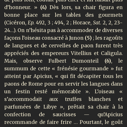
d’honneur. »
(4)
Dès lors, sa chair figura en
bonne place sur les tables des gourmets
(Cicéron,
Ep.
492, 3 ; 494, 2 ; Horace,
Sat.
2, 2, 23-
24…). On n’hésita pas à accommoder de diverses
façons l’oiseau consacré à Junon
(5)
; les ragoûts
de langues et de cervelles de paon furent très
appréciés des empereurs Vitellius et Caligula.
Mais, observe Fulbert Dumonteil
(6)
, le
summum de cette « frénésie gourmande » fut
atteint par Apicius, « qui fit décapiter tous les
paons de Rome pour en servir les langues dans
un festin resté mémorable ». L’oiseau «
s’accommodait aux truffes blanches et
parfumées de Libye », prêtait sa chair à la
confection de saucisses — qu’Apicius
recommande de faire frire … Pourtant, le goût