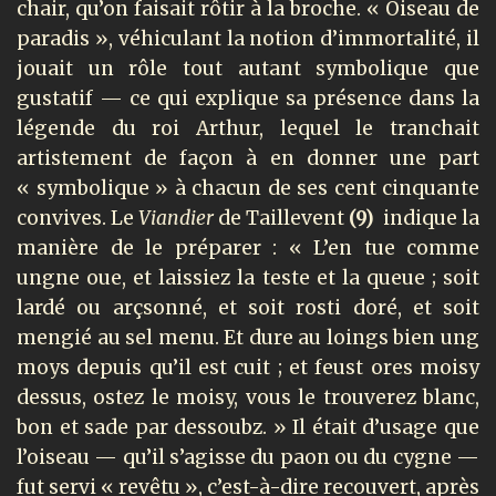
chair, qu’on faisait rôtir à la broche. « Oiseau de
paradis », véhiculant la notion d’immortalité, il
jouait un rôle tout autant symbolique que
gustatif — ce qui explique sa présence dans la
légende du roi Arthur, lequel le tranchait
artistement de façon à en donner une part
« symbolique » à chacun de ses cent cinquante
convives. Le
Viandier
de Taillevent
(9)
indique la
manière de le préparer : « L’en tue comme
ungne oue, et laissiez la teste et la queue ; soit
lardé ou arçsonné, et soit rosti doré, et soit
mengié au sel menu. Et dure au loings bien ung
moys depuis qu’il est cuit ; et feust ores moisy
dessus, ostez le moisy, vous le trouverez blanc,
bon et sade par dessoubz. » Il était d’usage que
l’oiseau — qu’il s’agisse du paon ou du cygne —
fut servi « revêtu », c’est-à-dire recouvert, après