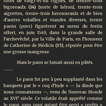
côtés de vingt-et-un cygnes, de trentre-trois
bigoreaulx
(14)
[sorte de héron], trente-trois
aigrettes, trente-trois heronneaulx et de bien
d’autres volailles et viandes diverses, trente
paons (
pans
) figurèrent au menu du festin
offert, en juin 1549, dans la grande salle de
l’archevêché, par la Ville de Paris, en l’honneur
de Catherine de Médicis
(15)
, réputée pour être
une grosse mangeuse.
Mais le paon se faisait aussi en pâtés.
………
Le paon fut peu à peu supplanté dans les
banquets par le « coq d’Inde » — la dinde que
nous connaissons —, venu du Nouveau Monde
e
au XVI
siècle. Ce volatile était apprêté comme
le paon, sans pour autant être servi « revêtu »