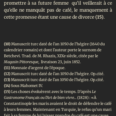
promettre à sa future femme
qu’il veillerait à ce
qu’elle ne manquât pas de café, le manquement à
cette promesse étant une cause de divorce
(15)
.
(10)
Manuscrit turc daté de l’an 1050 de l’hégire (1640 du
calendrier romain) et dont l’auteur porte le surnom de
Betchevi. Trad. de M. Rhazis, XIXe siècle, citée par le
Magasin Pittoresque
, livraison 23, juin 1852.
(11)
Monnaie d’argent de l’époque.
(12)
Manuscrit turc daté de l’an 1050 de l’hégire. Op.cité.
(13)
Manuscrit turc daté de l’an 1050 de l’hégire. Op.cité.
(14)
Sous Mahomet IV.
(15)
Les choses évoluèrent avec le temps. D’après
Le
Gastronome Français ou l’Art de bien vivre…
(1828) : «À
Constantinople les maris avaient le droit de défendre le café
à leurs femmes. Maintenant en Turquie, le refus qu’un mari
fait à sa femme de lui laisser prendre du café est une cause