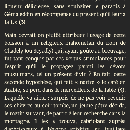
liqueur délicieuse, sans souhaiter le paradis à
Gémaleddin en récompense du présent qu’il leur a
fait.»
(3)
Mais devrait-on plutôt attribuer l’usage de cette
boisson à un religieux mahométan du nom de
Chadely (ou Scyadly) qui, ayant goûté au breuvage,
fut tant conquis par ses vertus stimulantes pour
l’esprit qu’il le propagea parmi les dévots
musulmans, tel un présent divin ? En fait, cette
seconde hypothèse, qui fait « naître » le café en
Arabie, se perd dans le merveilleux de la fable
(4)
.
Laquelle va ainsi : surpris de ne pas voir revenir
ses chèvres au soir tombé, un jeune pâtre décida,
le matin suivant, de partir à leur recherche dans la
montagne. Il les y trouva, cabriolant auprès
d’arbrisseaux à l’écorce grisâtre, au feuillage