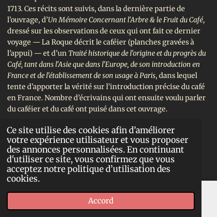
1713. Ces récits sont suivis, dans la dernière partie de
l’ouvrage, d’
Un Mémoire Concernant l'Arbre & le Fruit du Café
,
dressé sur les observations de ceux qui ont fait ce dernier
voyage — La Roque décrit le caféier (planches gravées à
l’appui) — et d’un
Traité historique de l'origine et du progrès du
Café, tant dans l'Asie que dans l'Europe, de son introduction en
France et de l'établissement de son usage à Paris
, dans lequel
tente d’apporter la vérité sur l’introduction précise du café
en France. Nombre d’écrivains qui ont ensuite voulu parler
du caféier et du café ont puisé dans cet ouvrage.
Dans le
Mercure
de septembre 1741, La Roque publia une
Ce site utilise des cookies afin d’améliorer
votre expérience utilisateur et vous proposer
Lettre qui a pour objet l'Éloge et l'utilité du Café
.
des annonces personnalisées. En continuant
d'utiliser ce site, vous confirmez que vous
(22)
Neveu du célèbre géographe N. Melchidédech
acceptez notre politique d’utilisation des
Thévenot, il effectua plusieurs voyages en Allemagne, en
cookies.
Italie et dans le bassin méditerranéen, avant de s’établir
pour quelques mois à Constantinople et de publier ses
Accord
premiers essais. Il partit en 1664 pour la Perse et les Indes,
E-mail
Carte
Facebook
via la Mésopotamie et un séjour Alep dont il garda un