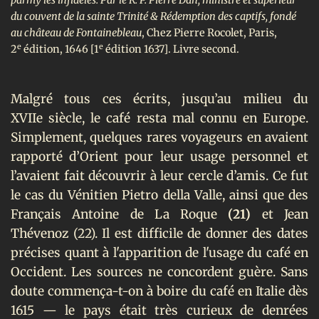
parmy les infidèles. Par le R. P. Pierre Dan, ministre et supérieur
du couvent de la sainte Trinité & Rédemption des captifs, fondé
au château de Fontainebleau
, Chez Pierre Rocolet, Paris,
e
e
2
édition, 1646 [1
édition 1637]. Livre second.
Malgré tous ces écrits, jusqu’au milieu du
XVIIe
siècle, le café resta mal connu en Europe.
Simplement, quelques rares voyageurs en avaient
rapporté d’Orient pour leur usage personnel et
l’avaient fait découvrir à leur cercle d’amis. Ce fut
le cas du Vénitien Pietro della Valle, ainsi que des
Français Antoine de La Roque
(21)
et Jean
Thévenoz (22). Il est difficile de donner des dates
précises quant à l'apparition de l'usage du café en
Occident. Les sources ne concordent guère. Sans
doute commença-t-on à boire du café en Italie dès
1615 — le pays était très curieux de denrées