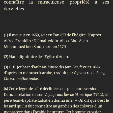
connaître la miraculeuse propriété à ses
derviches.
(1)
Il mourut en 1459, soit en l’an 857 de l’hégire. D’après
Alfred Franklin : Djémal-eddin-Abou-Abd-Allah
Mohammed ben Saïd, mort en 1470.
(2)
Haut dignitaire de l’Église d’Aden.
(3)
C. E. Joubart d’Aulnay,
Musée des familles
, février 1842,
d’après un manuscrit arabe, traduit par Sylvestre de Sacy,
Chrestomathie arabe
.
(4)
Cette légende a été déclinée sous plusieurs versions.
Dans la relation de son
Voyage aux Îles de l’Amérique
(1722), le
père Jean-Baptiste Labat en donna une : « On dit que c’est le
hasard qui l’a fait connaître au gardien des chèvres d’un
monastère dans l’Arabie heureuse. Cet homme grossier