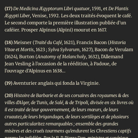
(17)
De Medicina Ægyptorum Libri quatuor
, 1591, et
De Plantis
Ægypti Liber
, Venise, 1592. Les deux traités évoquent le café.
Le second comporte la première illustration publiée d’un
caféier. Prosper Alpinus (Alpini) mourut en 1617.
(18)
Meisner (
Traité du Café,
1621), Francis Bacon (
Historia
Vitae et Mortis
, 1623 ;
Sylva Sylvarum
, 1627), Bacon de Verulam
(1624), Burton (
Anatomy of Melancholy
, 1632), l'Allemand
Jean Vesling à l’occasion de la réédition, à Padoue, de
l’ouvrage d’Alpinus en 1638…
(19)
Aventurier anglais qui fonda la Virginie.
(20)
Histoire de Barbarie et de ses corsaires des royaumes & des
villes d’Alger, de Tunis, de Salé, & de Tripoli, divisée en six livres où
il est traité de leur gouvernement, de leurs mœurs, de leurs
cruautez,de leurs brigandages, de leurs sortilèges et de plusieurs
autres particularitez remarquables ; ensemble des grandes
misères et des cruels tourmens qu’endurent les Chrestiens captifs