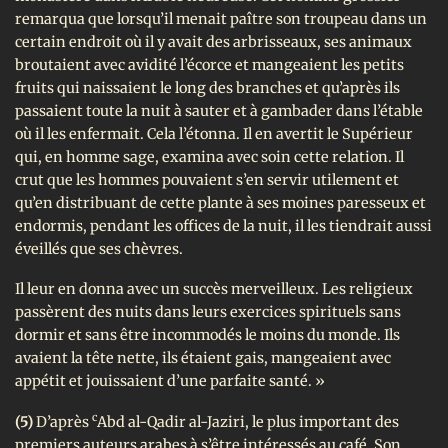
remarqua que lorsqu’il menait paître son troupeau dans un
certain endroit où il y avait des arbrisseaux, ses animaux
broutaient avec avidité l’écorce et mangeaient les petits
fruits qui naissaient le long des branches et qu’après ils
passaient toute la nuit à sauter et à gambader dans l’étable
où il les enfermait. Cela l’étonna. Il en avertit le Supérieur
qui, en homme sage, examina avec soin cette relation. Il
crut que les hommes pouvaient s’en servir utilement et
qu’en distribuant de cette plante à ses moines paresseux et
endormis, pendant les offices de la nuit, il les tiendrait aussi
éveillés que ses chèvres.
Il leur en donna avec un succès merveilleux. Les religieux
passèrent des nuits dans leurs exercices spirituels sans
dormir et sans être incommodés le moins du monde. Ils
avaient la tête nette, ils étaient gais, mangeaient avec
appétit et jouissaient d’une parfaite santé. »
c
(5)
D’après
Abd al-Qadir al-Jaziri, le plus important des
premiers auteurs arabes à s’être intéressés au café. Son