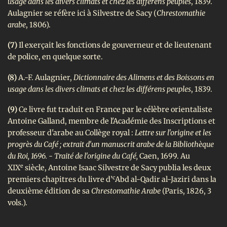
usage dans les divers climats et chez les différens peuples
, 1839.
Aulagnier se réfère ici à Silvestre de Sacy (
Chrestomathie
arabe
, 1806).
(7)
Il exerçait les fonctions de gouverneur et de lieutenant
de police, en quelque sorte.
(8)
A.-F. Aulagnier,
Dictionnaire des Alimens et des Boissons en
usage dans les divers climats et chez les différens peuples
, 1839.
(9)
Ce livre fut traduit en France par le célèbre orientaliste
Antoine Galland, membre de l'Académie des Inscriptions et
professeur d'arabe au Collège royal :
Lettre sur l'origine et les
progrès du Café ; extrait d'un manuscrit arabe de la Bibliothèque
du Roi, 1696. - Traité de l'origine du Café,
Caen, 1699. Au
e
XIX
siècle, Antoine Isaac Silvestre de Sacy publia les deux
c
premiers chapitres du livre d’
Abd al-Qadir al-Jaziri dans la
deuxième édition de sa
Chrestomathie Arabe
(Paris, 1826, 3
vols.).