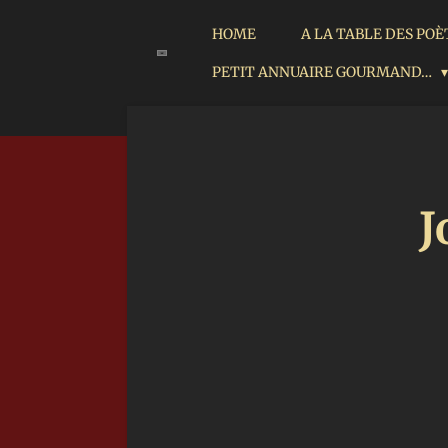
Passer
HOME
A LA TABLE DES PO
au
PETIT ANNUAIRE GOURMAND…
contenu
principal
J